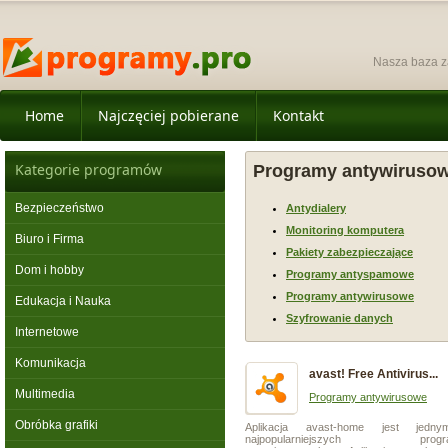
Nasza baza z
Home
Najczęciej pobierane
Kontakt
Kategorie programów
Programy antywiruso
Bezpieczeństwo
Antydialery
Monitoring komputera
Biuro i Firma
Pakiety zabezpieczające
Dom i hobby
Programy antyspamowe
Programy antywirusowe
Edukacja i Nauka
Szyfrowanie danych
Internetowe
Komunikacja
avast! Free Antivirus...
Multimedia
Programy antywirusowe
Obróbka grafiki
Aplikacja avast-home jest jedn
najpopularniejszych progr