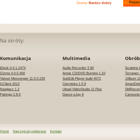
Pobier
Ocena:
Bardzo dobry
Na skróty:
Komunikacja
Multimedia
Obróbk
iDesk 0.4.1.2474
Audio Recorder 3.90
Sculptris 
Gizmo 4.0.5.400
Amok CD/DVD Burning 1.10
Terragen 
Yahoo! Messenger 11.5.0.228
SubEdit Player build 4072
JAlbum 1
GClient 2012
Gieroteka 1.5.9
SmartDebl
Nawijacz 1.2
Ulead VideoStudio 11 Plus
SMRecord
Palringo 2.8.0
Dance eJay 6
Cartoonis
Home
Najczęściej pobierane
Kontakt