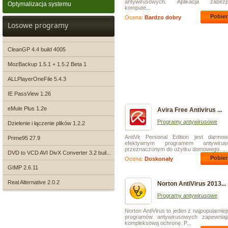
antywirusowych. Aplikacja zabezp
Optymalizacja systemu
kompute...
Pobier
Ocena:
Bardzo dobry
Losowe programy
CleanGP 4.4 build 4005
MozBackup 1.5.1 + 1.5.2 Beta 1
ALLPlayerOneFile 5.4.3
IE PassView 1.26
eMule Plus 1.2e
Avira Free Antivirus ...
Programy antywirusowe
Dzielenie i łączenie plików 1.2.2
AntiVir Personal Edition jest darmo
Prime95 27.9
efektywnym programem antywirus
przeznaczonym do użytku domowego. ...
DVD to VCD AVI DivX Converter 3.2 buil...
Pobier
Ocena:
Doskonały
GIMP 2.6.11
Real Alternative 2.0.2
Norton AntiVirus 2013...
Programy antywirusowe
Norton AntiVirus to jeden z najpopularnie
programów antywirusowych zapewniaj
kompleksową ochronę. P...