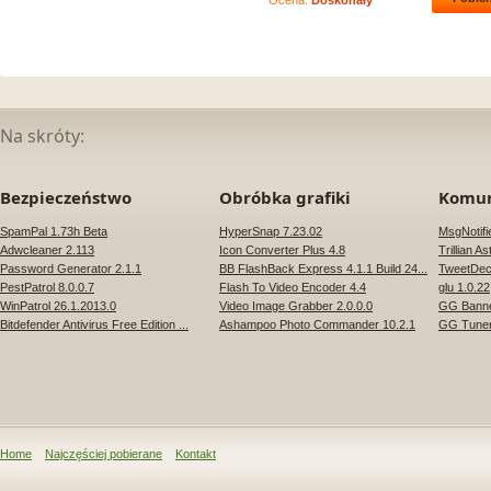
Ocena:
Doskonały
Na skróty:
Bezpieczeństwo
Obróbka grafiki
Komun
SpamPal 1.73h Beta
HyperSnap 7.23.02
MsgNotifi
Adwcleaner 2.113
Icon Converter Plus 4.8
Trillian A
Password Generator 2.1.1
BB FlashBack Express 4.1.1 Build 24...
TweetDec
PestPatrol 8.0.0.7
Flash To Video Encoder 4.4
glu 1.0.22
WinPatrol 26.1.2013.0
Video Image Grabber 2.0.0.0
GG Banner
Bitdefender Antivirus Free Edition ...
Ashampoo Photo Commander 10.2.1
GG Tuner
Home
Najczęściej pobierane
Kontakt