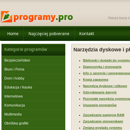
Nasza baza z
Home
Najczęciej pobierane
Kontakt
Kategorie programów
Narzędzia dyskowe i p
Bezpieczeństwo
Biblioteki i dodatki do system
Diagnostyka i testowanie
Biuro i Firma
Info o sprzęcie i oprogramowa
Dom i hobby
Kopia zapasowa
Narzędzia dyskowe i plikowe
Edukacja i Nauka
Odzyskiwanie danych
Internetowe
Pozostałe narzędzia systemo
Komunikacja
Usuwanie programów
Multimedia
Zarządzanie pamięcią RAM
Zarządzanie sterownikami
Obróbka grafiki
Zmiana wyglądu systemu