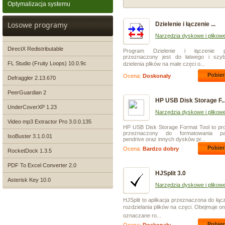
Optymalizacja systemu
Losowe programy
Dzielenie i łączenie ...
Narzędzia dyskowe i plikow
DirectX Redistributable
Program Dzielenie i łączenie p
przeznaczony jest do łatwego i szyb
FL Studio (Fruity Loops) 10.0.9c
dzielenia plików na małe częci o...
Pobier
Ocena:
Doskonały
Defraggler 2.13.670
PeerGuardian 2
HP USB Disk Storage F..
UnderCoverXP 1.23
Narzędzia dyskowe i plikow
Video mp3 Extractor Pro 3.0.0.135
HP USB Disk Storage Format Tool to pr
przeznaczony do formatowania pa
IsoBuster 3.1.0.01
pendrive oraz innych dysków pr...
Pobier
Ocena:
Bardzo dobry
RocketDock 1.3.5
PDF To Excel Converter 2.0
HJSplit 3.0
Asterisk Key 10.0
Narzędzia dyskowe i plikow
HJSplit to aplikacja przeznaczona do łącz
rozdzielania plików na częci. Obejmuje ona
oznaczane ro...
Pobier