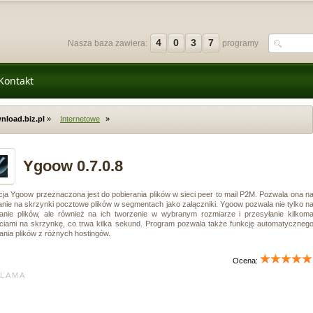
4
0
3
7
Nasza baza zawiera:
programy
Kontakt
nload.biz.pl
»
Internetowe
»
Ygoow 0.7.0.8
cja Ygoow przeznaczona jest do pobierania plików w sieci peer to mail P2M. Pozwala ona n
nie na skrzynki pocztowe plików w segmentach jako załączniki. Ygoow pozwala nie tylko n
ranie plików, ale również na ich tworzenie w wybranym rozmiarze i przesyłanie kilkom
ięciami na skrzynkę, co trwa kilka sekund. Program pozwala także funkcję automatyczneg
ania plików z różnych hostingów.
Ocena:
L A M A