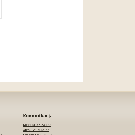
Komunikacja
Konnekt 0.6.23.142
Xfire 2.24 build 77