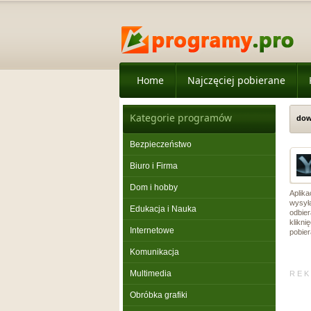
Home
Najczęciej pobierane
Kategorie programów
dow
Bezpieczeństwo
Biuro i Firma
Dom i hobby
Aplika
wysyła
Edukacja i Nauka
odbie
klikn
Internetowe
pobier
Komunikacja
Multimedia
R E K 
Obróbka grafiki