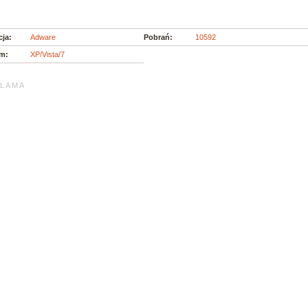
cja:
Adware
Pobrań:
10592
m:
XP/Vista/7
L A M A