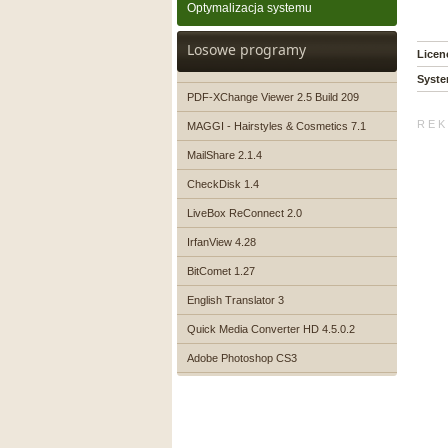
Optymalizacja systemu
Losowe programy
Licen
Syste
PDF-XChange Viewer 2.5 Build 209
R E K 
MAGGI - Hairstyles & Cosmetics 7.1
MailShare 2.1.4
CheckDisk 1.4
LiveBox ReConnect 2.0
IrfanView 4.28
BitComet 1.27
English Translator 3
Quick Media Converter HD 4.5.0.2
Adobe Photoshop CS3