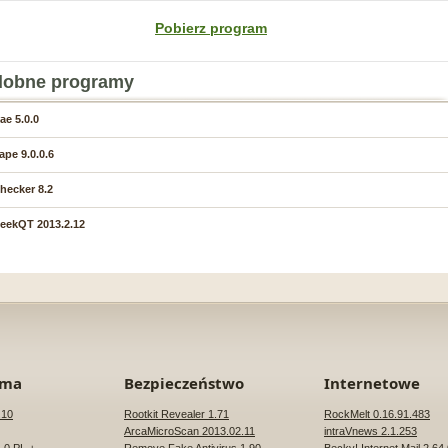
Pobierz program
obne programy
ae 5.0.0
ape 9.0.0.6
hecker 8.2
eekQT 2013.2.12
rma
Bezpieczeństwo
Internetowe
.10
Rootkit Revealer 1.71
RockMelt 0.16.91.483
ArcaMicroScan 2013.02.11
intraVnews 2.1.253