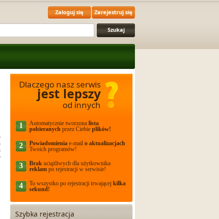
Zaloguj się
Zarejestruj się
Dlaczego nasz serwis
jest lepszy
od innych
Automatycznie tworzona
lista
1
pobieranych
przez Ciebie
plików!
a
a
Powiadomienia
e-mail
o aktualizacjach
2
Twoich programów!
a
o
Brak
uciążliwych dla użytkownika
3
reklam
po rejestracji w serwisie!
To wszystko po rejestracji trwającej
kilka
4
sekund!
Szybka rejestracja