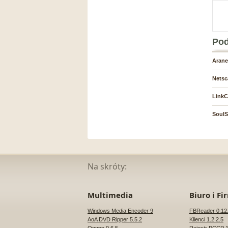
Pod
Arane
Netsc
LinkC
SoulS
Na skróty:
Multimedia
Biuro i Fi
Windows Media Encoder 9
FBReader 0.12
AoA DVD Ripper 5.5.2
Klienci 1.2.2.5