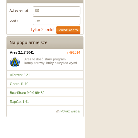
Adres e-mail:
Login:
Załóż konto
Tylko 2 kroki!
Najpopularniejsze
Ares 2.1.7.3041
491514
Ares to dość stary program
komputerowy, który służył do wymi...
uTorrent 2.2.1
Opera 11.10
BearShare 9.0.0.99482
RapGet 1.41
Pokaż więcej