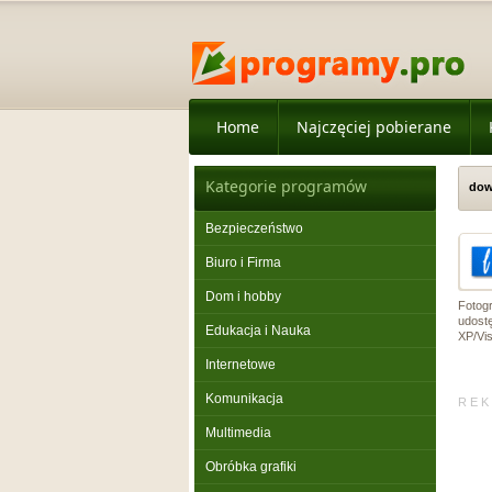
Home
Najczęciej pobierane
Kategorie programów
dow
Bezpieczeństwo
Biuro i Firma
Dom i hobby
Fotog
udost
Edukacja i Nauka
XP/Vi
Internetowe
Komunikacja
R E K 
Multimedia
Obróbka grafiki