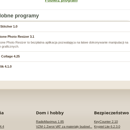
Pobierz program
obne programy
Stitcher 1.0
tone Photo Resizer 3.1
one Photo Resizer to bezpłatna aplikacja pozwalająca na łatwe dokonywanie manipulacji na
h graficznych.
 Collage 4.25
ik 4.1.0
ia
Dom i hobby
Bezpieczeństwo
RadioMaximus 1.85
KeyCounter 2.10
4.4
VZM-1 Zwrot VAT za materiały budowl...
Kryptel Lite 6.2.3.0