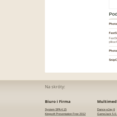
Pod
Photo
FastS
FastSt
plikac
Photo
SnipCl
Na skróty:
Biuro i Firma
Multimed
System SPA 4.15
Dance eJay 6
Kingsoft Presentation Free 2012
GameJack 5.0.