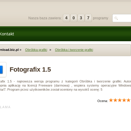
4
0
3
7
Nasza baza zawiera:
programy
Kontakt
nload.biz.pl
»
Obróbka grafiki
»
Obróbka i tworzenie grafiki
Fotografix 1.5
rafix 1.5 - najnowsza wersja programu z kategorii Obróbka i tworzenie grafiki. Auto
ępnia aplikację na licencji Freeware (darmowa) , wspiera systemy operacyjne Window
sta/7. Program przez użytkowników został oceniony na wysokš ocenę: 5
Ocena:
L A M A