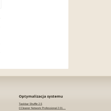
Optymalizacja systemu
Taskbar Shuffle 2.5
CCleaner Network Professional 2.01....