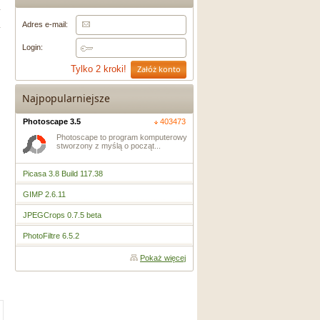
Adres e-mail:
Login:
Załóż konto
Tylko 2 kroki!
Najpopularniejsze
Photoscape 3.5
403473
Photoscape to program komputerowy
stworzony z myślą o począt...
Picasa 3.8 Build 117.38
GIMP 2.6.11
JPEGCrops 0.7.5 beta
PhotoFiltre 6.5.2
Pokaż więcej