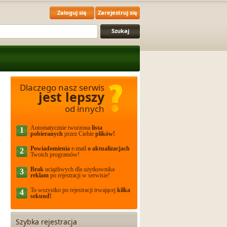
Zaloguj się
Zarejestruj się
Dlaczego nasz serwis
jest lepszy
od innych
Automatycznie tworzona
lista
1
pobieranych
przez Ciebie
plików!
r
s
Powiadomienia
e-mail
o aktualizacjach
2
Twoich programów!
Brak
uciążliwych dla użytkownika
3
reklam
po rejestracji w serwisie!
To wszystko po rejestracji trwającej
kilka
4
sekund!
Szybka rejestracja