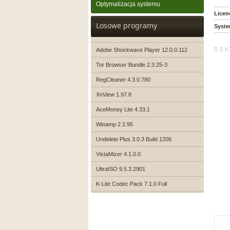
Optymalizacja systemu
Licen
Losowe programy
Syste
R E K 
Adobe Shockwave Player 12.0.0.112
Tor Browser Bundle 2.3.25-3
RegCleaner 4.3.0.780
XnView 1.97.8
AceMoney Lite 4.33.1
Winamp 2 2.95
Undelete Plus 3.0.3 Build 1206
VistaMizer 4.1.0.0
UltraISO 9.5.3.2901
K-Lite Codec Pack 7.1.0 Full