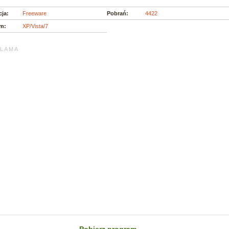
cja:
Freeware
Pobrań:
4422
m:
XP/Vista/7
L A M A